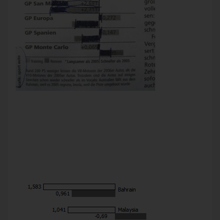
Quelle: SportAuto, Nr. 07/2006, Seite 102. Korrektur: ich.
Hat wohl keiner noch mal angeguckt. So hätte es aussehen
können. Zwei Grand Prix habe ich weggelassen. (Nicht
vergleichbar. Einmal wegen Regen im Vorjahr, einmal
wegen Streckenumbau.) Im Rennen waren die Autos zwei
Mal schneller und drei Mal langsamer als im Jahr zuvor. Im
Training war es umgekehrt.