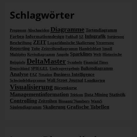
Schlagwörter
Diagramme
Abschneiden
Tortendiagramm
Prognosen
Infografik
Farben
Informationsdesign
Fußball
SZ
Sortierung
ZEIT
Beschriftung
Logarithmische Skalierung
Verzerrung
Reporting
Tufte
Zeitreihendiagramm
Handelsblatt
Small
Sparklines
Multiples
Kreisdiagramm
Welt
Historische
Ampeln
DeltaMaster
Beispiele
Symbole
Financial Times
SPIEGEL
Umfrageergebnis
Balkendiagramm
Deutschland
Analyse
Business Intelligence
FAZ
Notation
Schwindeldiagramm
Wall Street Journal
Landkarten
Visualisierung
Börsenkurse
Managementinformation
Statistik
Data Mining
Telekom
Controlling
Zeitreihen
Bissantz'Numbers
WamS
Grafische Tabellen
Skalierung
Säulendiagramm