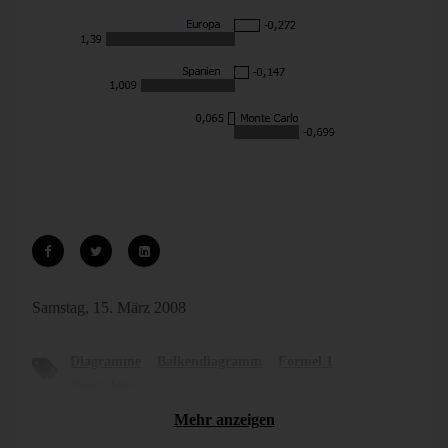
In den beiden letzten Ausgaben der SportAuto: kein einziges
Diagramm. Gut.
Samstag, 15. März 2008
Diagramme
Balkendiagramm
Formel 1
Sport Auto
Mehr anzeigen