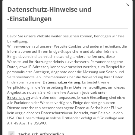
Mit d
Datenschutz-Hinweise und
DE
‑Einstellungen
Pimpcharts in seiner
Bevor Sie unsere Website weiter besuchen können, benötigen wir Ihre
Einwilligung.
Wir verwenden auf unserer Website Cookies und andere Techniken, die
geliebten SportAuto
Informationen auf Ihrem Endgerät speichern und abrufen können.
Einige davon sind technisch notwendig, andere helfen uns, diese
Website und Ihr Nutzungserlebnis zu verbessern.
Personenbezogene
Gleicher Wert, gleiche Länge
Daten, etwa IP-Adressen, können verarbeitet werden, zum Beispiel für
personalisierte Anzeigen, Angebote oder die Messung von Seiten und
Seitenbestandteilen.
Informationen über die Verwendung Ihrer Daten
finden Sie in unserer
Datenschutzerklärung
.
Es besteht keine
Ihm war der Tag verdorben. Seine geliebte SportAuto hatte
Verpflichtung, in die Verarbeitung Ihrer Daten einzuwilligen, um dieses
Angebot zu nutzen.
Sie können Ihre Auswahl jederzeit unter
grafisch
150 Meter Leitplanke demoliert
. Ich wollte
Einstellungen
widerrufen oder anpassen.
Je nach Einstellung sind nicht
trösten und blätterte weiter. Heft 07/2006.
alle Funktionen der Website verfügbar. Einige der hier genutzten
Dienste verarbeiten personenbezogene Daten außerhalb der EU, wo
Seite 102 im selben Heft: Rundenzeiten aus der Formel 1
kein vergleichbares Datenschutzniveau herrscht, zum Beispiel in den
aus zwei Saisons. Schwächere Motoren, trotzdem schon
USA. Die Übermittlung in solche Drittländer erfolgt auf Grundlage von
wieder schneller. Interessanter Vergleich. Gute Daten. Gute
Art. 49 Abs. 1 a DSGVO.
Legende. Die Grafik dazu ist ein Totalschaden. Grund:
Es folgt eine Liste der Service-Gruppen, für die eine Ein
grobe Fahrlässigkeit.
Technisch erforderlich