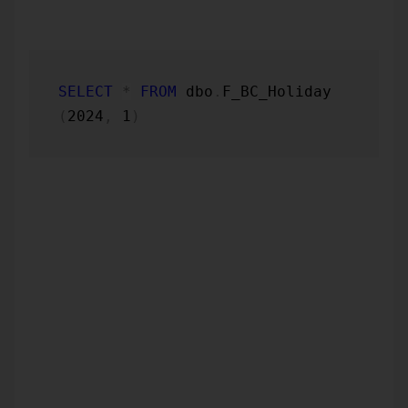
Beispiel:
SELECT
*
FROM
 dbo
.
F_BC_Holiday 
(
2024
,
1
)
Ergebnis:
HolidayDate HolidayDesc
2024-01-01 00:00:00 Neujahrstag
2024-01-06 00:00:00 Heilige Drei Könige (BW, BY, ST)
2024-03-29 00:00:00 Karfreitag
2024-03-31 00:00:00 Ostersonntag
2024-04-01 00:00:00 Ostermontag