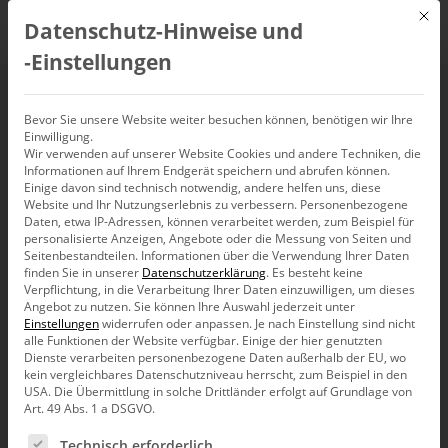
Mit d
Datenschutz-Hinweise und
DE
‑Einstellungen
Arbeitstagkalender
Bevor Sie unsere Website weiter besuchen können, benötigen wir Ihre
Einwilligung.
Wir verwenden auf unserer Website Cookies und andere Techniken, die
Informationen auf Ihrem Endgerät speichern und abrufen können.
Einige davon sind technisch notwendig, andere helfen uns, diese
Website und Ihr Nutzungserlebnis zu verbessern.
Personenbezogene
Zur Berechnung von Kennzahlen, die von der genauen
Daten, etwa IP-Adressen, können verarbeitet werden, zum Beispiel für
Anzahl der Arbeitstage abhängen, ist es notwendig, diese
personalisierte Anzeigen, Angebote oder die Messung von Seiten und
im Modell korrekt abzubilden. Die Bundesländer in
Seitenbestandteilen.
Informationen über die Verwendung Ihrer Daten
Deutschland haben unterschiedlich viele Feiertage, was
finden Sie in unserer
Datenschutzerklärung
.
Es besteht keine
die Anzahl der Arbeitstage beeinflusst. In diesem Artikel
Verpflichtung, in die Verarbeitung Ihrer Daten einzuwilligen, um dieses
Angebot zu nutzen.
wird gezeigt, wie mit Hilfe der von ETL zur Verfügung
Sie können Ihre Auswahl jederzeit unter
Einstellungen
widerrufen oder anpassen.
Je nach Einstellung sind nicht
gestellten Funktionen dbo.F_BC_Holiday und
alle Funktionen der Website verfügbar. Einige der hier genutzten
dbo.F_BC_Holiday2 die Arbeitstage pro Bundesland
Dienste verarbeiten personenbezogene Daten außerhalb der EU, wo
ermittelt werden können.
kein vergleichbares Datenschutzniveau herrscht, zum Beispiel in den
USA. Die Übermittlung in solche Drittländer erfolgt auf Grundlage von
Art. 49 Abs. 1 a DSGVO.
Arbeitstagkalender
Es folgt eine Liste der Service-Gruppen, für die eine Ein
Technisch erforderlich