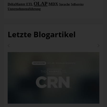
OLAP
MDX
DeltaMaster ETL
Sprache
Selfservice
@include_weekend – Wochenenden in Ermittlung
Unternehmensführung
einschließen = 1 oder nicht = 0
@BundeslandID – Kürzel des gewünschten Bundeslandes
Beispiel:
Letzte Blogartikel
SELECT
*
FROM
 dbo
.
F_BC_Holiday2 
(
2024
,
0
,
'BY'
)
Ergebnis:
HolidayDate HolidayDesc
2024-01-01 00:00:00 Neujahrstag
2024-01-06 00:00:00 Heilige Drei Könige (BW, BY, ST)