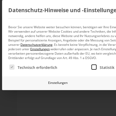
Beratung
Datenschutz-Hinweise und ‑Einstellung
Bevor Sie unsere Website weiter besuchen können, benötigen wir Ihre Einwi
OLAP-Verarbeitun
Wir verwenden auf unserer Website Cookies und andere Techniken, die Inf
Datenintegration
notwendig, andere helfen uns, diese Website und Ihr Nutzungserlebnis zu 
Individuelle Datenarchitektur-Beratun
Beispiel für personalisierte Anzeigen, Angebote oder die Messung von Sei
unserer
Datenschutzerklärung
.
Es besteht keine Verpflichtung, in die Ver
BI und Analytics
jederzeit unter
Einstellungen
widerrufen oder anpassen.
Je nach Einstellun
Ganzheitliche Data-Analytics-Beratun
In diesem Blogbeitrag geht es um die flexible Vera
verarbeiten personenbezogene Daten außerhalb der EU, wo kein vergleichb
Prozeduren heraus.
Drittländer erfolgt auf Grundlage von Art. 49 Abs. 1 a DSGVO.
Planung und Steuerung
Es folgt eine Liste der Service-Gruppen, für die eine Ei
Immer wieder gibt es Anforderungen, außerhalb der nä
Planung, Forecasting und Simulation
Technisch erforderlich
Statistik
ergänzen und per „Knopfdruck“ in der OLAP-Anwendun
Planungssystemen bedarf es häufiger kurzfristig einer
KI und Advanced Analytics
neuen Kostenträgers, die sofort zur Nutzung zur Verfüg
KI-Beratung für Controlling und BI
Einstellungen
Die Vorbereitung gliedert sich in zwei Schritte, die no
Betrieb und Weiterentwickl
starten zu können. Einmal die technische Voraussetzu
Betrieb Ihrer BI-Systeme in der Cloud
Server und zum anderen die Möglichkeit zur Eingabe d
Schauen wir uns das Thema genauer an.