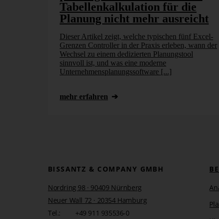
Tabellen­kalkulation für die
Nach der grundlegenden Verbindung zum AS erstellen wi
Planung nicht mehr ausreicht
XMLA-Code gegen den AS auszuführen. In die hier 
AS generierte Code eingefügt.
Dieser Artikel zeigt, welche typischen fünf Excel-
Grenzen Controller in der Praxis erleben, wann der
Wechsel zu einem dedizierten Planungstool
sinnvoll ist, und was eine moderne
Unternehmensplanungssoftware [...]
mehr erfahren
BISSANTZ & COMPANY GMBH
B
Nordring 98 · 90409 Nürnberg
An
Neuer Wall 72 · 20354 Hamburg
Pl
Tel.:
+49 911 935536-0