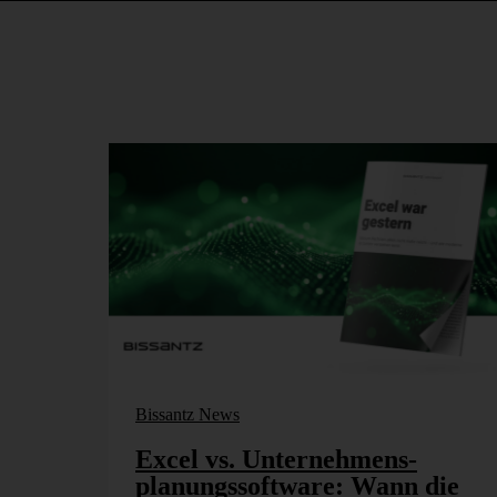
OLAP-Datenbanken sichtbar.
Abbildung 
Bissantz News
Excel vs. Unter­nehmens­
Bereitstellen der Codeb
planungs­software: Wann die