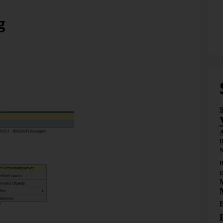
g
Die Bissan
inen sogenannten Verbindungsserver (Linked Server)
Verbindung zu anderen Servern herzustellen und dort
ndung zum SQL-Server, auf dem die DeltaMaster-
erobjekte\Verbindungsserver“ per Rechtsklick das Menü
A
D
N
B
D
M