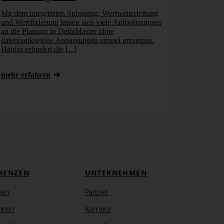
Mit dem integrierten Splashing, Wertweiterleitung
und Wertfixierung lassen sich viele Anforderungen
an die Planung in DeltaMaster ohne
datenbankseitige Anpassungen simpel umsetzen.
Häufig erfordert die [...]
mehr erfahren
RENZEN
UNTERNEHMEN
hen
Partner
onen
Karriere