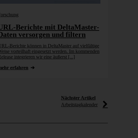
Forschung
Bissantz New
URL-Berichte mit DeltaMaster-
Vom KI
Daten versorgen und filtern
Geschäft
Unterneh
RL-Berichte können in DeltaMaster auf vielfältige
kann
eise vorteilhaft eingesetzt werden. Im kommenden
elease integrieren wir eine äußerst [...]
Chatbots, Ass
Unternehmen b
mehr erfahren
Künstlicher In
[...]
mehr erfahr
Nächster Artikel
Arbeitstagkalender