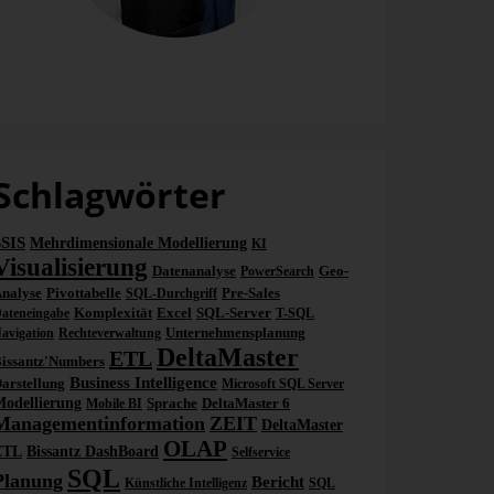
Consulting
tz-Consultants teilen ihr Wissen rund um Data-Warehouse-Projekte und Business-Intelligence-Lösungen – jede Woche ein neuer Beitrag. Auf die Würfel, fertig, los!
Schlagwörter
SSIS
Mehrdimensionale Modellierung
KI
Visualisierung
Datenanalyse
Geo-
PowerSearch
nalyse
Pivottabelle
Pre-Sales
SQL-Durchgriff
Komplexität
Excel
SQL-Server
ateneingabe
T-SQL
Unternehmensplanung
avigation
Rechteverwaltung
DeltaMaster
ETL
issantz'Numbers
Business Intelligence
arstellung
Microsoft SQL Server
odellierung
Sprache
DeltaMaster 6
Mobile BI
Managementinformation
ZEIT
DeltaMaster
OLAP
ETL
Bissantz DashBoard
Selfservice
SQL
Planung
Bericht
Künstliche Intelligenz
SQL