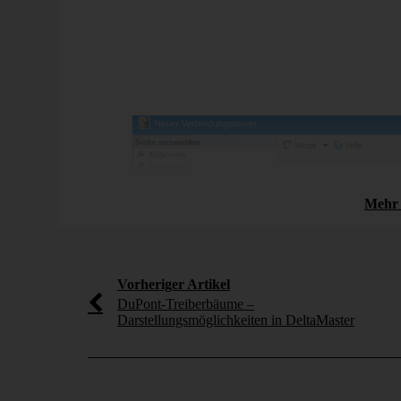
Abbildung 2: Ein
Die Einträge unter Sicherheit sind mit der IT des Ku
Forschung
späteren Aufrufs der Verarbeitung beeinflusst.
tsnavigation
Ausgaben öffentlicher
Untenstehende Serveroptionen schließen die Konfigura
bergang von
Haushalte für Bildung
scheidung –
Die Ausgaben der öffentlichen Haushalte für
eport
Bildung steigen von Jahr zu Jahr stetig an. Mi
der DeltaApp Web untersuchen wir in diesem [
e internationale
 Congress der
mehr erfahren
Mehr 
ch dieses Jubiliäums
Vorheriger Artikel
DuPont-Treiberbäume –
Darstellungsmöglichkeiten in DeltaMaster
Abbildung 3:
Nach erfolgreicher Verbindung sind unter „Serverobje