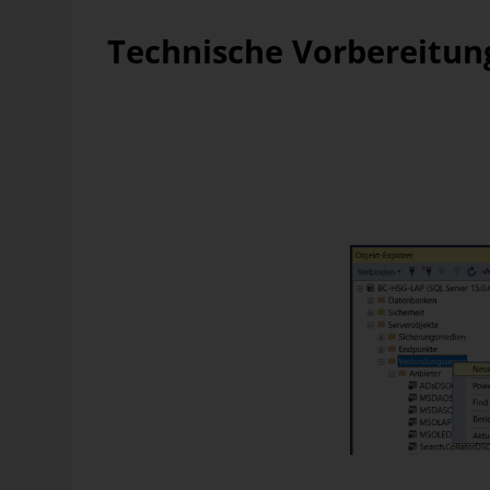
Technische Vorbereitun
Der Zugriff auf den Analysis Server (AS) wird über e
hergestellt. Damit ist es unter anderem möglich, eine 
Abfragen oder Code auszuführen.
Zunächst muss im SQL-Management Studio eine Verbi
Datenbank liegt, hergestellt werden. Dann unter „Serv
öffnen und „Neuer Verbindungsserver“ auswählen.
Abbildung 1: Verbindungsserver