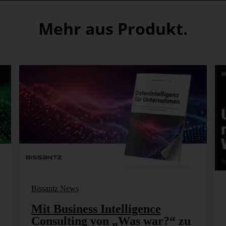
Mehr aus Produkt.
4: AS-Katalog
Bissantz News
Mit Business Intelligence
austeine
Consulting von „Was war?“ zu