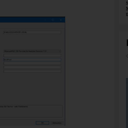
lysis-Services-Eintrag und als Datenquelle der verwendete
S
D