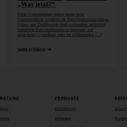
„Was jetzt?“
r eine TSQL-Prozedur, die in der Lage ist, beliebigen
verwendeten Variable @XMLACode wird später der vom
Viele Unternehmen haben heute kein
Datenproblem, sondern ein Entscheidungsproblem:
Daten und Dashboards sind vorhanden, trotzdem
entstehen Entscheidungen zu langsam, auf
unsicherer Grundlage oder im schlimmsten [...]
mehr erfahren
ERATUNG
PRODUKTE
REFE
alyse
DeltaMaster
Branc
anung
DeltaApp
Funkti