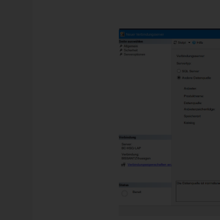
Der Name ist beliebig, als Anbieter den passenden Ana
AS (hier localhost).