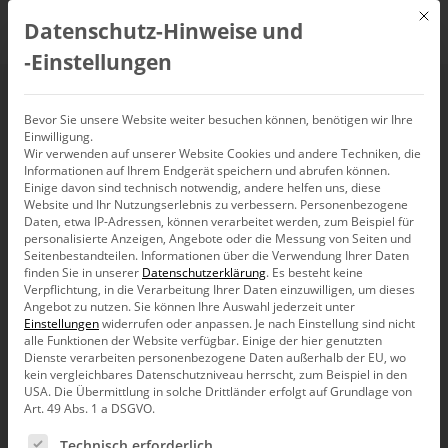
Mit d
Datenschutz-Hinweise und
DE
‑Einstellungen
SSIS 2012 erste
Bevor Sie unsere Website weiter besuchen können, benötigen wir Ihre
Einwilligung.
Wir verwenden auf unserer Website Cookies und andere Techniken, die
Schritte
Informationen auf Ihrem Endgerät speichern und abrufen können.
Einige davon sind technisch notwendig, andere helfen uns, diese
Website und Ihr Nutzungserlebnis zu verbessern.
Personenbezogene
Daten, etwa IP-Adressen, können verarbeitet werden, zum Beispiel für
personalisierte Anzeigen, Angebote oder die Messung von Seiten und
Seitenbestandteilen.
Informationen über die Verwendung Ihrer Daten
finden Sie in unserer
Datenschutzerklärung
.
Es besteht keine
Dieser Inhalt ist passwortgeschützt. Um ihn
Verpflichtung, in die Verarbeitung Ihrer Daten einzuwilligen, um dieses
anzuzeigen, gib bitte dein Passwort unten ein:
Angebot zu nutzen.
Sie können Ihre Auswahl jederzeit unter
Einstellungen
widerrufen oder anpassen.
Je nach Einstellung sind nicht
alle Funktionen der Website verfügbar. Einige der hier genutzten
Passwort:
Dienste verarbeiten personenbezogene Daten außerhalb der EU, wo
kein vergleichbares Datenschutzniveau herrscht, zum Beispiel in den
USA. Die Übermittlung in solche Drittländer erfolgt auf Grundlage von
Art. 49 Abs. 1 a DSGVO.
Es folgt eine Liste der Service-Gruppen, für die eine Ein
Technisch erforderlich