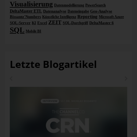
Visualisierung
Datenmodellierung
PowerSearch
DeltaMaster ETL
Datenanalyse
Geo-Analyse
Dateneingabe
Reporting
Bissantz'Numbers
Künstliche Intelligenz
Microsoft Azure
ZEIT
SQL-Server
Excel
DeltaMaster 6
KI
SQL-Durchgriff
SQL
Mobile BI
Letzte Blogartikel