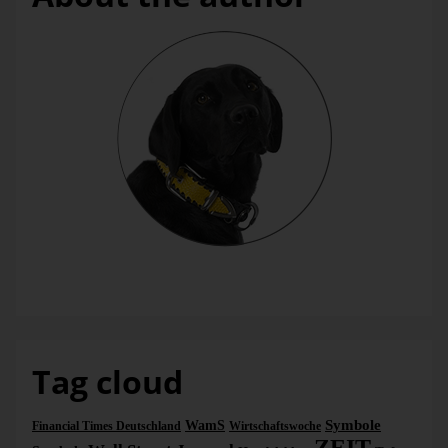
Bella
Tag cloud
Symbole
WamS
Financial Times Deutschland
Wirtschaftswoche