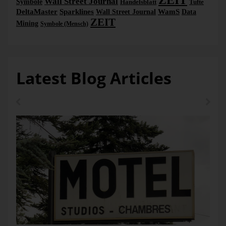
ZEIT
Wall Street Journal
Symbole
Handelsblatt
Tufte
DeltaMaster
Sparklines
WamS
Wall Street Journal
Data
ZEIT
Mining
Symbole (Mensch)
Latest Blog Articles