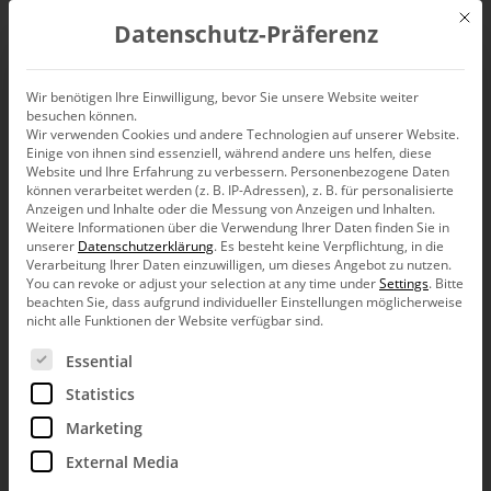
Mit d
Datenschutz-Präferenz
EN
Wir benötigen Ihre Einwilligung, bevor Sie unsere Website weiter
besuchen können.
Watch the botch with
Wir verwenden Cookies und andere Technologien auf unserer Website.
Einige von ihnen sind essenziell, während andere uns helfen, diese
Excel 2013
Website und Ihre Erfahrung zu verbessern.
Personenbezogene Daten
können verarbeitet werden (z. B. IP-Adressen), z. B. für personalisierte
Anzeigen und Inhalte oder die Messung von Anzeigen und Inhalten.
Weitere Informationen über die Verwendung Ihrer Daten finden Sie in
unserer
Datenschutzerklärung
.
Es besteht keine Verpflichtung, in die
Verarbeitung Ihrer Daten einzuwilligen, um dieses Angebot zu nutzen.
You can revoke or adjust your selection at any time under
Settings
.
Bitte
With the last version he was
swearing
. Now it’s my turn
beachten Sie, dass aufgrund individueller Einstellungen möglicherweise
with the new version. Excel 2013 has a serious failure. As all
nicht alle Funktionen der Website verfügbar sind.
Excels before. In the chart assistant. That one cuts the feet of
Es folgt eine Liste der Service-Gruppen, für die eine Ein
columns and bars. Automatically. If values lie close together.
Essential
That is against my
law of proportions
.
Statistics
Marketing
External Media