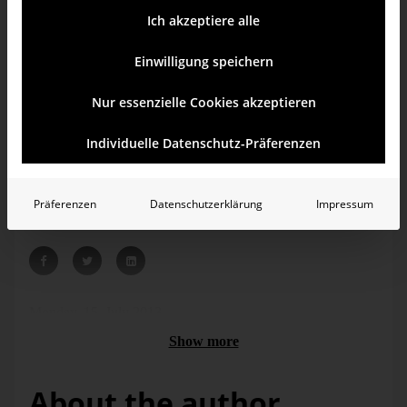
Ich akzeptiere alle
Einwilligung speichern
Nur essenzielle Cookies akzeptieren
Individuelle Datenschutz-Präferenzen
Therefore: Have an exact look. Adjust the axis correctly. By
Präferenzen
Datenschutzerklärung
Impressum
no means automatically.
Monday, 15. July 2013
Show more
About the author