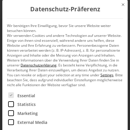
Mit d
Datenschutz-Präferenz
EN
Wir benötigen Ihre Einwilligung, bevor Sie unsere Website weiter
besuchen können.
Slides are silver,
Wir verwenden Cookies und andere Technologien auf unserer Website.
Einige von ihnen sind essenziell, während andere uns helfen, diese
speeches are golden
Website und Ihre Erfahrung zu verbessern.
Personenbezogene Daten
können verarbeitet werden (z. B. IP-Adressen), z. B. für personalisierte
Anzeigen und Inhalte oder die Messung von Anzeigen und Inhalten.
Weitere Informationen über die Verwendung Ihrer Daten finden Sie in
unserer
Datenschutzerklärung
.
Es besteht keine Verpflichtung, in die
Verarbeitung Ihrer Daten einzuwilligen, um dieses Angebot zu nutzen.
You can revoke or adjust your selection at any time under
Settings
.
Bitte
PowerPoint is
in discussion
. It works well as a slide
beachten Sie, dass aufgrund individueller Einstellungen möglicherweise
projector. Then they can all see what they are supposed to
nicht alle Funktionen der Website verfügbar sind.
see. Not good if they see what they are supposed to hear:
Es folgt eine Liste der Service-Gruppen, für die eine Ein
Slides look like notes for somebody’s speech. Like this:
Essential
Statistics
Marketing
External Media