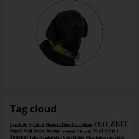
Bella
Tag cloud
ZEIT
ZEIT
Symbole
Symbole
Financial Times Deutschland
Wall Street
WamS
Wall Street Journal
Symbole (Mensch)
Journal
Sparklines
Tufte
Handelsblatt
Data
Wirtschaftswoche