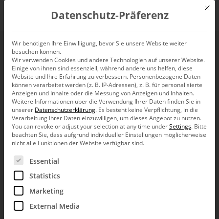
Mit d
Datenschutz-Präferenz
EN
Wir benötigen Ihre Einwilligung, bevor Sie unsere Website weiter
besuchen können.
No more teeter-totter
Wir verwenden Cookies und andere Technologien auf unserer Website.
Einige von ihnen sind essenziell, während andere uns helfen, diese
Website und Ihre Erfahrung zu verbessern.
Personenbezogene Daten
können verarbeitet werden (z. B. IP-Adressen), z. B. für personalisierte
Anzeigen und Inhalte oder die Messung von Anzeigen und Inhalten.
Weitere Informationen über die Verwendung Ihrer Daten finden Sie in
Mr. Bron’s
teeter-totter
again. They were supposed to
unserer
Datenschutzerklärung
.
Es besteht keine Verpflichtung, in die
Verarbeitung Ihrer Daten einzuwilligen, um dieses Angebot zu nutzen.
show absolute numbers. They were supposed to show
You can revoke or adjust your selection at any time under
Settings
.
Bitte
percent. At the same time. For many things at the same time.
beachten Sie, dass aufgrund individueller Einstellungen möglicherweise
Man, woman, child. First class, second class, third class.
nicht alle Funktionen der Website verfügbar sind.
Passengers, crew.
Es folgt eine Liste der Service-Gruppen, für die eine Ein
Essential
I have tried it like that: You read comparisons with relative
numbers. On the same basis. Percent. Therefore, I take a
Statistics
graphic with filling levels. To analyze it. Aha – on the
Titanic there was a rule to be observed: women, children,
Marketing
dogs first.
External Media