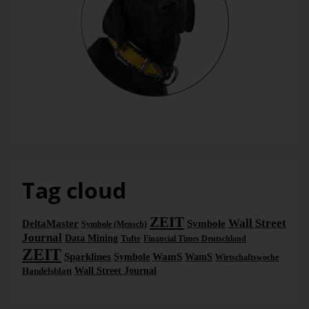
Bella
Tag cloud
ZEIT
Wall Street
DeltaMaster
Symbole
Symbole (Mensch)
Journal
Data Mining
Tufte
Financial Times Deutschland
ZEIT
Sparklines
WamS
Symbole
WamS
Wirtschaftswoche
Handelsblatt
Wall Street Journal