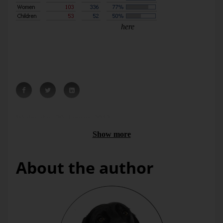
People on the Titanic. Data from
here
. Redesign: me.
You read details with absolute numbers. No percent. No
need to take a graphic for that. One task, one graphic. One
graphic, one task.
Wednesday, 30. January 2013
Show more
About the author