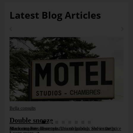
Latest Blog Articles
Bella consults
Double snooze
Measuring men Drove past this on holiday. Shows the price of a room. For one or two. Unambiguously and instantly. Black on white. Have a [...]