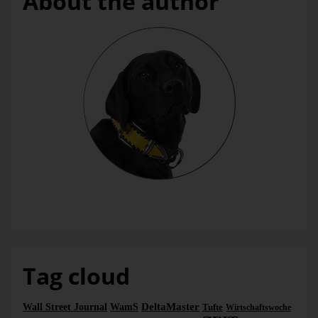
About the author
Monday, 15. April 2013
Bella
Tag cloud
DeltaMaster
Wall Street Journal
WamS
Tufte
Wirtschaftswoche