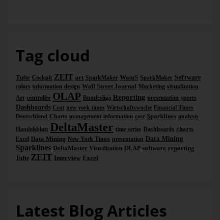
Dr. Nicolas Bissantz
Tag cloud
ZEIT
Tufte
art
WamS
Software
Cockpit
SparkMaker
SparkMaker
Wall Street Journal
colors
information design
Marketing
visualization
OLAP
Reporting
Art
controller
Bundesliga
presentation
sports
Dashboards
Cost
new york times
Wirtschaftswoche
Financial Times
Sparklines
Deutschland
Charts
management information
cost
analysis
DeltaMaster
charts
Handelsblatt
time series
Dashboards
Data Mining
Data Mining
Excel
New York Times
presentation
Sparklines
DeltaMaster
software
reporting
Visualization
OLAP
ZEIT
Interview
Excel
Tufte
Latest Blog Articles