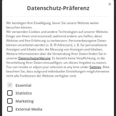
Mit d
Datenschutz-Präferenz
EN
Wir benötigen Ihre Einwilligung, bevor Sie unsere Website weiter
besuchen können.
The scale is your
Wir verwenden Cookies und andere Technologien auf unserer Website.
Einige von ihnen sind essenziell, während andere uns helfen, diese
message
Website und Ihre Erfahrung zu verbessern.
Personenbezogene Daten
können verarbeitet werden (z. B. IP-Adressen), z. B. für personalisierte
Anzeigen und Inhalte oder die Messung von Anzeigen und Inhalten.
Weitere Informationen über die Verwendung Ihrer Daten finden Sie in
unserer
Datenschutzerklärung
.
Es besteht keine Verpflichtung, in die
Verarbeitung Ihrer Daten einzuwilligen, um dieses Angebot zu nutzen.
You can revoke or adjust your selection at any time under
Settings
.
Bitte
Keeping your scales intact is one of the cardinal rules of
beachten Sie, dass aufgrund individueller Einstellungen möglicherweise
serious data visualization. In fact, chopping the axes is one
nicht alle Funktionen der Website verfügbar sind.
of the most common forms of data manipulation. Stretching
or squishing the scale is equally taboo.
Es folgt eine Liste der Service-Gruppen, für die eine Ein
Essential
The following charts all show the price of BMW shares from
Statistics
January 2, 2007 – May 3, 2007. See for yourself how their
impact varies based on the chosen relationship between
Marketing
width and height.
External Media