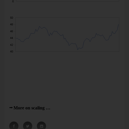
Zero/maximum scale
Minimum/maximum scale
Both scales, however, have their validity. Short-term
fluctuations are irrelevant for long-term investors. Others
who speculate with large sums in short-term investments
need to take advantage of daily price fluctuations.
A good presentation of data, therefore, should fulfill the
needs of the audience.
More on scaling …