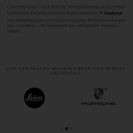
Ohne belastbare Daten fehlt die Verhand­lungs­macht gegenüber
Lieferanten. DeltaMaster liefert Ihnen detaillierte
Analysen
und Inter­pre­ta­tionen zu Einkaufs­volumina, Preis­schwan­kungen
und Liefer­treue – für infor­mierte und erfolg­reiche Verhand­
lungen.
UNS VERTRAUEN MARKTFÜHRER UND HIDDEN
CHAMPIONS.