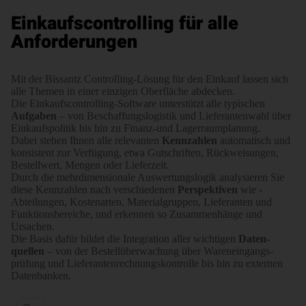
Einkaufscontrolling
für alle
Anforderungen
Mit der Bissantz Controlling-Lösung für den Einkauf lassen sich
alle Themen in einer einzigen Ober­fläche abdecken.
Die Einkaufs­controlling-Software unter­­stützt alle typischen
Aufgaben
– von Beschaf­fungs­logistik und Lieferanten­wahl über
Einkaufs­politik­ bis hin zu Finanz-und Lager­raumplanung.
Dabei stehen Ihnen alle relevanten
Kenn­zahlen
auto­matisch und
konsistent zur Verfügung, etwa Gut­schriften, Rück­wei­sungen,
Bestell­wert, Mengen oder ­Lieferzeit.
Durch die mehr­­dimen­si­o­nale Auswertungs­logik analysieren Sie
diese Kenn­­zahlen nach verschie­denen
Perspek­­tiven
wie ­
Abteilungen, Kosten­­arten, Material­gruppen, Lieferanten und
Funktions­bereiche, und erkennen so Zusammen­­hänge und
Ursachen.
Die Basis dafür bildet die Inte­­gration aller wichtigen
Daten­­
quellen
– von der Bestell­über­wachung über Waren­ein­gangs­
prüfung und ­Liefe­ranten­rech­nungs­kon­trolle bis hin zu externen
Datenbanken.