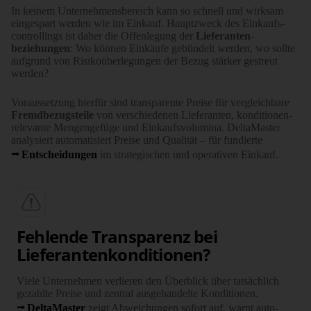
In keinem Unter­nehmens­bereich kann so schnell und wirksam
einge­spart werden wie im Einkauf. Haupt­­zweck des Einkaufs­­
controllings ist daher die Offen­­legung der
Lieferanten­­
beziehungen
: Wo können Einkäufe gebün­delt werden, wo sollte
aufgrund von Risiko­über­legungen der Bezug stärker gestreut
werden?
Voraus­setzung hierfür sind trans­­parente Preise für ver­gleich­­bare
Fremd­bezugs­­teile
von verschie­denen Liefer­anten, kondi­tionen­­
rele­vante Mengen­gefüge und Einkaufs­­volumina. DeltaMaster
analysiert auto­matisiert Preise und Qualität – für fundierte
Entscheidungen
im stra­te­gischen und operativen Einkauf.
Fehlende Transparenz bei
Lieferantenkonditionen?
Viele Unternehmen verlieren den Überblick über tat­säch­lich
gezahlte Preise und zentral ausge­handelte Kondi­tionen.
DeltaMaster
zeigt Abweichungen sofort auf, warnt auto­