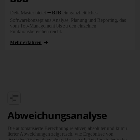
DeltaMaster bietet
BJB
ein ganzheitliches
Softwarekonzept aus Analyse, Planung und Reporting, das
vom Top-Management bis zu den einzelnen
Funktionsbereichen reicht.
Mehr erfahren
Abweichungs­analyse
Die automa­tisierte Berechnung relativer, absoluter und kumu­
lierter Ab­weichungen zeigt rasch, wie Ergebnisse von
gesetzten Zielen abweichen. Das schafft Zeit für stra­tegische