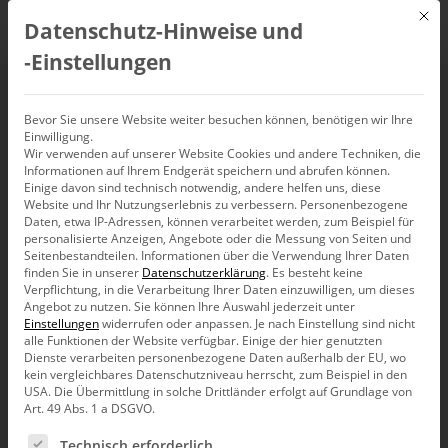
Mit d
Datenschutz-Hinweise und
DE
‑Einstellungen
Bevor Sie unsere Website weiter besuchen können, benötigen wir Ihre
Einwilligung.
Wir verwenden auf unserer Website Cookies und andere Techniken, die
Informationen auf Ihrem Endgerät speichern und abrufen können.
Einige davon sind technisch notwendig, andere helfen uns, diese
Website und Ihr Nutzungserlebnis zu verbessern.
Personenbezogene
Daten, etwa IP-Adressen, können verarbeitet werden, zum Beispiel für
personalisierte Anzeigen, Angebote oder die Messung von Seiten und
Seitenbestandteilen.
Informationen über die Verwendung Ihrer Daten
finden Sie in unserer
Datenschutzerklärung
.
Es besteht keine
Verpflichtung, in die Verarbeitung Ihrer Daten einzuwilligen, um dieses
Angebot zu nutzen.
Sie können Ihre Auswahl jederzeit unter
Einstellungen
widerrufen oder anpassen.
Je nach Einstellung sind nicht
alle Funktionen der Website verfügbar. Einige der hier genutzten
Dienste verarbeiten personenbezogene Daten außerhalb der EU, wo
kein vergleichbares Datenschutzniveau herrscht, zum Beispiel in den
USA. Die Übermittlung in solche Drittländer erfolgt auf Grundlage von
Art. 49 Abs. 1 a DSGVO.
Es folgt eine Liste der Service-Gruppen, für die eine Ein
Technisch erforderlich