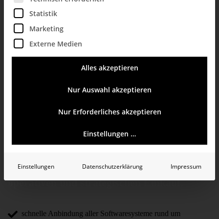
Statistik
Marketing
Externe Medien
Einkaufscontrolling
Alles akzeptieren
mit Bissantz-
Nur Auswahl akzeptieren
Software
Nur Erforderliches akzeptieren
Einstellungen …
Business Intelligence im Einkaufscontrolling:
Daten­analyse, Planung und Reporting für den
Einstellungen
Datenschutzerklärung
Impressum
operativen und strategischen Einkauf
.
schnelle Anbindung aller Softwaresysteme rund um