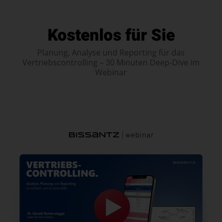
Alle. Zum Beispiel Beschaffungslogistik, Bestelldisposition,
Rabattstaffel, Reklamation, Retouren, Rückweisungen,
Bestellüberwachung, Debitorenbuchhaltung, externe
Teillieferungen, Wert von Gegenlieferungen, Wert,
Kostenlos für Sie
Datenbanken, Kostenstellenrechnung,
Zahlungsziel, und viele weitere.
Kreditorenbuchhaltung, Lieferantenrechnungskontrolle,
Planung, Analyse und Reporting für das
Lieferantenwahl, Wareneingangsprüfung, und viele weitere.
Vertriebscontrolling – 30 Minuten Deep-Dive im
Webinar