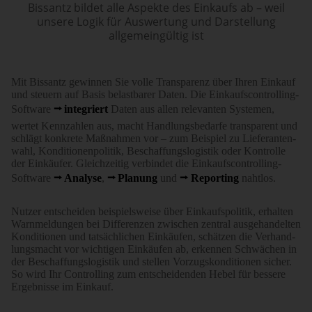
Bissantz bildet alle Aspekte des Einkaufs ab – weil
unsere Logik für Auswertung und Darstellung
allgemeingültig ist
Mit Bissantz gewinnen Sie volle Trans­parenz über Ihren Einkauf
und steuern auf Basis belast­barer Daten. Die Einkaufs­controlling-
Software
integriert
Daten aus allen relevanten Systemen,
wertet Kenn­zahlen aus, macht Handlungs­bedarfe trans­parent und
schlägt konkrete Maßnahmen vor – zum Beispiel zu Lieferanten­
wahl, Kondi­tionen­po­litik, Beschaf­fungs­logistik oder Kontrolle
der Einkäufer. Gleich­zeitig verbindet die Einkaufs­controlling-
Software
Analyse
,
Planung
und
Reporting
nahtlos.
Nutzer entscheiden beispiels­weise über Einkaufs­politik, erhalten
Warn­mel­dungen bei Differenzen zwischen zentral ausge­handelten
Konditionen und tatsäch­lichen Einkäufen, schätzen die Verhand­
lungs­macht vor wichtigen Einkäufen ab, erkennen Schwächen in
der Beschaf­fungs­logistik und stellen Vorzugs­kon­di­tionen sicher.
So wird Ihr Controlling zum ent­schei­denden Hebel für bessere
Ergebnisse im Einkauf.