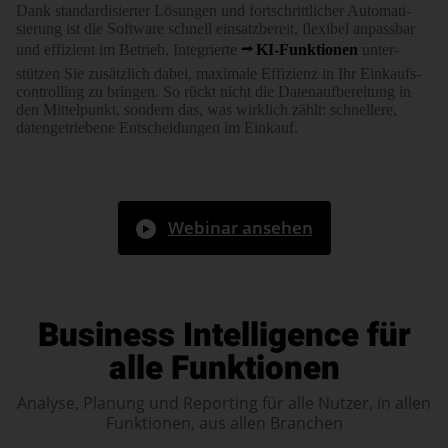
Dank standardi­sierter Lösungen und fort­schritt­licher Auto­ma­ti­
sierung ist die Software schnell einsatz­bereit, flexibel anpassbar
und effizient im Betrieb. Integrierte
KI-Funktionen
unter­
stützen Sie zusätz­lich dabei, maximale Effizienz in Ihr Einkaufs­
controlling zu bringen. So rückt nicht die Daten­auf­be­reitung in
den Mittel­punkt, sondern das, was wirklich zählt: schnellere,
daten­getriebene Ent­schei­dungen im Einkauf.
Webinar ansehen
Business Intelligence für
alle Funktionen
Analyse, Planung und Reporting für alle Nutzer, in allen
Funktionen, aus allen Branchen