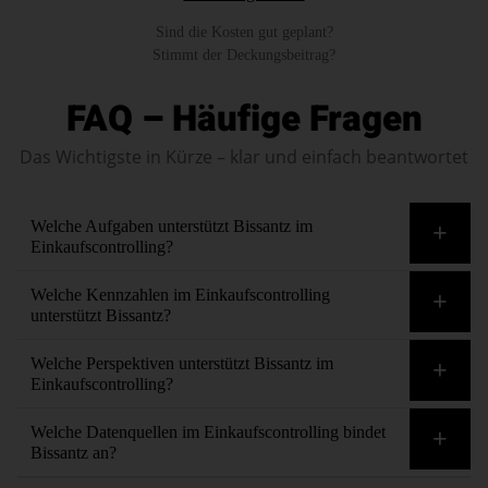
Sind die Kosten gut geplant?
Stimmt der Deckungsbeitrag?
FAQ – Häufige Fragen
Das Wichtigste in Kürze – klar und einfach beantwortet
Welche Aufgaben unterstützt Bissantz im
Einkaufscontrolling?
Alle. Zum Beispiel Anreizsysteme, Beschaffungslogistik,
Welche Kennzahlen im Einkaufscontrolling
Einkaufspolitik, Finanzplanung, Konditionenpolitik,
unterstützt Bissantz?
Kontrolle der Einkäufer, Lagerraumplanung, Lieferantenwahl,
Alle. Zum Beispiel Anteil an Lieferantenumsatz,
Welche Perspektiven unterstützt Bissantz im
und viele weitere.
Antwortzeiten, Anzahl, Bestellungen, Anzahl, Lieferanten,
Einkaufscontrolling?
aufgelaufene Mengen und Wert, Bestellwert, Fehleranzahl,
Alle. Zum Beispiel Abteilungen, Funktionsbereiche,
Welche Datenquellen im Einkaufscontrolling bindet
Frühlieferung, Gutschriften, Liefertreue, Lieferzeit, Menge,
Kostenarten, Lieferanten, Material, Materialarten,
Bissantz an?
offene Bestellungen, Preise, Preisschwankungen,
Materialgruppen, und viele weitere.