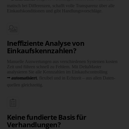
matisch bei Differenzen, schafft volle Trans­parenz über alle
Ein­kaufs­kon­di­tionen und gibt Handlungs­vor­schläge.
Ineffiziente Analyse von
Einkaufskennzahlen?
Manuelle Auswertungen aus verschie­denen Systemen kosten
Zeit und führen schnell zu Fehlern. Mit DeltaMaster
analysieren Sie alle Kenn­zahlen im Einkaufs­controlling
auto­mati­siert
, flexibel und in Echtzeit – aus allen Daten­
quellen gleich­zeitig.
Keine fundierte Basis für
Verhandlungen?